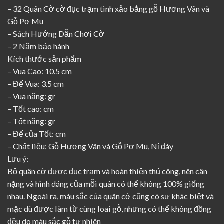
– 32 Quân Cờ cờ đục trạm tinh xảo bằng gỗ Hương Vân và
Gỗ Pơ Mu
– Sách Hướng Dẫn Chơi Cờ
– 2 Năm bảo hành
Kích thước sản phẩm
– Vua Cao: 10.5 cm
– Đế Vua: 3.5 cm
– Vua nặng: gr
– Tốt cao: cm
– Tốt nặng: gr
– Đế của Tốt: cm
– Chất liệu: Gỗ Hương Vân và Gỗ Pơ Mu, Nỉ đáy
Lưu ý:
Bộ quân cờ được đục trạm và hoàn thiện thủ công, nên cân
nặng và hình dáng của mỗi quân có thể không 100% giống
nhau. Ngoài ra, màu sắc của quân cờ cũng có sự khác biệt và
mặc dù được làm từ cùng loai gỗ, nhưng có thể không đồng
đều do màu sắc gỗ tự nhiên