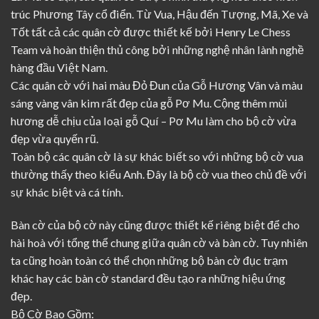
trúc Phương Tây cổ điển. Từ Vua, Hậu đến Tượng, Mã, Xe và
Tốt tất cả các quân cờ được thiết kế bởi Henry Le Chess
Team và hoàn thiện thủ công bởi những nghệ nhân lành nghề
hàng đầu Việt Nam.
Các quân cờ với hai màu Đỏ Đun của Gỗ Hương Vân và màu
sáng vàng vân kim rất đẹp của gỗ Pơ Mu. Cộng thêm mùi
hương dễ chịu của loại gỗ Quí – Pơ Mu làm cho bộ cờ vừa
đẹp vừa quyến rũ.
Toàn bộ các quân cờ là sự khác biết so với những bộ cờ vua
thường thấy theo kiểu Anh. Đây là bộ cờ vua theo chủ đề với
sự khác biệt và cá tính.
Bàn cờ của bộ cờ này cũng được thiết kế riêng biệt để cho
hài hoà với tổng thể chung giữa quân cờ và bàn cờ. Tuy nhiên
ta cũng hoàn toàn có thể chọn những bộ bàn cờ đục trạm
khác hay các bàn cờ standard đều tạo ra những hiệu ứng
đẹp.
Bộ Cờ Bao Gồm: