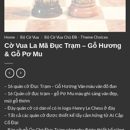
Home
/
Bộ Cờ Vua
/
Bộ Cờ Vua Chủ Đề - Theme Choices
Cờ Vua La Mã Đục Trạm – Gỗ Hương
& Gỗ Pơ Mu
– 16 quân cờ Đục Trạm – Gỗ Hương Vân màu vân đỏ đun
– 16 Quân cờ đục trạm – gỗ Pơ Mu màu ghi sáng vân đẹp,
mùi gỗ thơm
– Đáy quân cờ có dán nỉ có in logo Henry Le Chess ở đáy
– Tất cả các quân cờ được thiết kế lấy cảm hứng từ Ai Cập
Cổ Đại
– Bàn cờ gỗ Óc Chó Đục Trạm công phu được thiết kế riêng