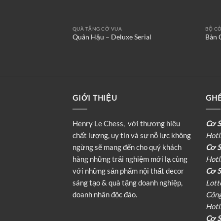
QUÀ TẶNG CỜ VUA
BỘ CỜ
Quân Hậu – Deluxe Serial
Bàn 
GIỚI THIỆU
GHÉ
Henry Le Chess, với thương hiệu
Cơ S
chất lượng, uy tín và sự nỗ lực không
Hotl
ngừng sẽ mang đến cho quý khách
Cơ S
hàng những trải nghiệm mới lạ cùng
Hotl
với những sản phẩm nội thất decor
Cơ S
sáng tạo & quà tặng doanh nghiệp,
Lott
doanh nhân độc đáo.
Công
Hotl
Cơ S