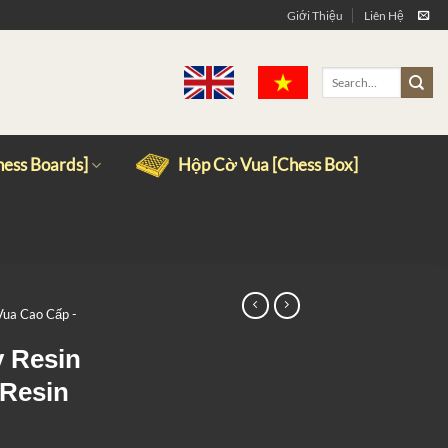
Giới Thiệu
Liên Hệ
Search
for:
ess Boards]
Hộp Cờ Vua [Chess Box]
ua Cao Cấp -
 Resin
 Resin