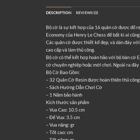
DESCRIPTION
REVIEWS (0)
Bộ cờ là sự kết hợp của 16 quân cờ được đổ r
Economy của Henry Le Chess để bất kì ai cũng 
Các quân cờ được thiết kế đẹp, và dán đáy vớ
cao cấp và làm thủ công.
Bộ cờ có thể kết hợp hoàn hảo với bộ bàn cờ 
cờ chuyên nghiệp hoặc mới chơi. Ngoài ra đây cũ
Bộ Cờ Bao Gồm:
– 32 Quân Cờ Resin được hoàn thiện thủ công
– Sách Hướng Dẫn Chơi Cờ
– 1 Năm bảo hành
Kích thước sản phẩm
– Vua Cao: 10.5 cm
– Đế Vua: 3.5 cm
– Vua nặng: gr
– Tốt cao: cm
– Tốt nặng: gr