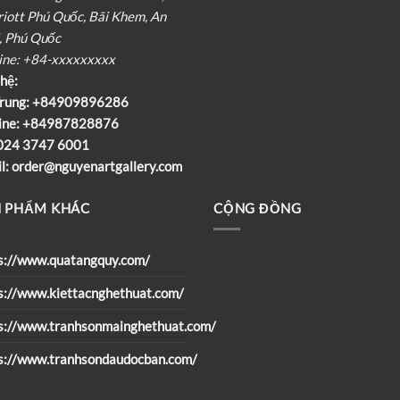
iott Phú Quốc, Bãi Khem, An
, Phú Quốc
ine: +84-xxxxxxxxx
 hệ:
rung:
+84909896286
ine:
+84987828876
024 3747 6001
l:
order@nguyenartgallery.com
 PHẨM KHÁC
CỘNG ĐỒNG
s://www.quatangquy.com/
s://www.kiettacnghethuat.com/
s://www.tranhsonmainghethuat.com/
s://www.tranhsondaudocban.com/