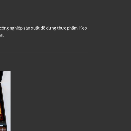
g công nghiệp sản xuất đồ dựng thực phẩm. Keo
au.
OUT O