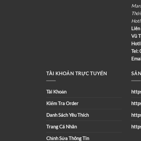
Marr
Thới
Hotl
Liên
Vũ T
Hotl
Tel:
Emai
TÀI KHOẢN TRỰC TUYẾN
SẢN
Tài Khoản
http
Kiểm Tra Order
http
Danh Sách Yêu Thích
http
Trang Cá Nhân
http
Chỉnh Sửa Thông Tin