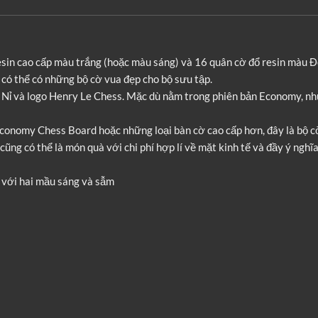
esin cao cấp màu trắng (hoặc màu sáng) và 16 quân cờ đổ resin màu Đ
có thể có những bộ cờ vua đẹp cho bộ sưu tập.
i Nỉ và logo Henry Le Chess. Mặc dù nằm trong phiên bản Economy, 
Economy Chess Board hoặc những loại bàn cờ cao cấp hơn, đây là bộ 
ng có thể là món quà với chi phí hợp lí về mặt kinh tế và đầy ý nghĩa 
 với hai mầu sáng và sẫm