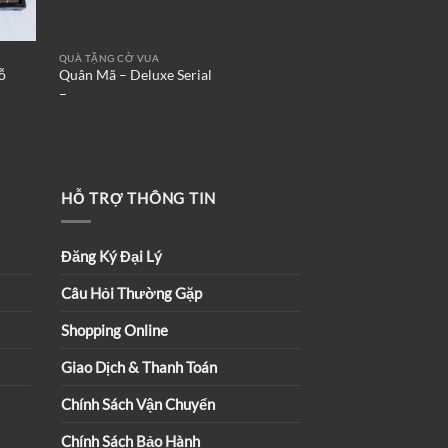
QUÀ TẶNG CỜ VUA
BỘ CỜ VUA CHỦ ĐỀ - 
ỗ
Quân Mã – Deluxe Serial
Cờ Vua Đế Chế Nữ 
–
HỖ TRỢ THÔNG TIN
Đăng Ký Đại Lý
Câu Hỏi Thường Gặp
Shopping Online
Giao Dịch & Thanh Toán
Chính Sách Vận Chuyển
Chính Sách Bảo Hành