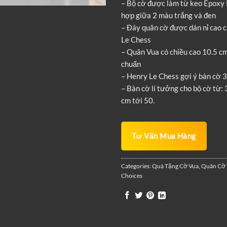
– Bộ cờ được làm từ keo Epoxy 
hợp giữa 2 màu trắng và đen
– Đáy quân cờ được dán nỉ cao 
Le Chess
– Quân Vua có chiều cao 10.5 cm 
chuẩn
– Henry Le Chess gợi ý bàn cờ 
– Bàn cờ lí tưởng cho bộ cờ từ: 
cm tới 50.
Tư Vấn Mua Hàng
Categories:
Quà Tặng Cờ Vua
,
Quân Cờ 
Choices