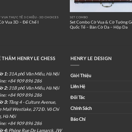
 VUA THỰC TẾ 3 CHIỀU - 3D CHOICES
SET COMBO
Set Combo Cờ Vua & Cờ Tướng G
Cờ Vua 3D – Đế Chế I
Quốc Tế – Bàn Cờ Da – Hộp Da
 THĂM HENRY LE CHESS
HENRY LE DESIGN
ở 1:
31A phố Văn Miếu, Hà Nội
Giới Thiệu
ine: +84 909 896 286
Liên Hệ
ở 2:
31B phố Văn Miếu, Hà Nội
ine: +84 909 896 286
Đối Tác
ở 3:
Tầng 4 - Culture Avenue,
Chính Sách
e Mall Westlake, 272 Đ. Võ Chí
, Hà Nội
Báo Chí
ine: +84 909 896 286
ở 4:
Phòng Rue De Lamarck, JW