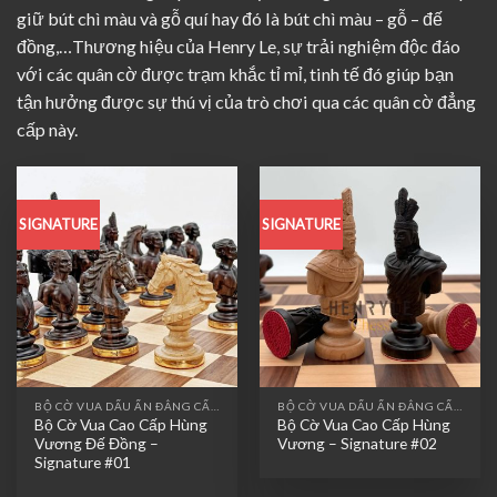
giữ bút chì màu và gỗ quí hay đó là bút chì màu – gỗ – đế
đồng,…Thương hiệu của Henry Le, sự trải nghiệm độc đáo
với các quân cờ được trạm khắc tỉ mỉ, tinh tế đó giúp bạn
tận hưởng được sự thú vị của trò chơi qua các quân cờ đẳng
cấp này.
SIGNATURE
SIGNATURE
BỘ CỜ VUA DẤU ẤN ĐẲNG CẤP - SIGNATURE CHOICES
BỘ CỜ VUA DẤU ẤN ĐẲNG CẤP - SIGNATURE CHOICES
Bộ Cờ Vua Cao Cấp Hùng
Bộ Cờ Vua Cao Cấp Hùng
Vương Đế Đồng –
Vương – Signature #02
Signature #01