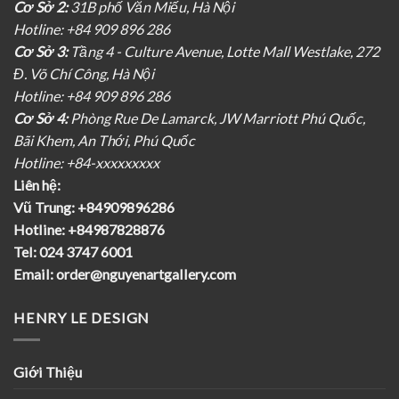
Cơ Sở 2:
31B phố Văn Miếu, Hà Nội
Hotline: +84 909 896 286
Cơ Sở 3:
Tầng 4 - Culture Avenue, Lotte Mall Westlake, 272
Đ. Võ Chí Công, Hà Nội
Hotline: +84 909 896 286
Cơ Sở 4:
Phòng Rue De Lamarck, JW Marriott Phú Quốc,
Bãi Khem, An Thới, Phú Quốc
Hotline: +84-xxxxxxxxx
Liên hệ:
Vũ Trung:
+84909896286
Hotline:
+84987828876
Tel:
024 3747 6001
Email:
order@nguyenartgallery.com
HENRY LE DESIGN
Giới Thiệu