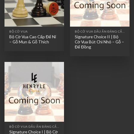
BỘ CỜ VUA
BỘ CỜ VUA DẤU ẤN ĐẲNG CẤP - SIGNATURE CHOICES
Bộ Cờ Vua Cao Cấp Đế Nỉ
Signature Choice II | Bộ
– Gỗ Mun & Gỗ Thích
Cờ Vua Bút Chì Nhỏ – Gỗ –
Đế Đồng
BỘ CỜ VUA DẤU ẤN ĐẲNG CẤP - SIGNATURE CHOICES
Signature Choice I | Bộ Cờ