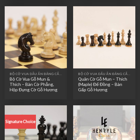
BỘ CỜ VUA DẤU ẤN ĐẲNG CẤP - SIGNATURE CHOICES
BỘ CỜ VUA DẤU ẤN ĐẲNG CẤP - SIGNATURE CHOICES
Bộ Cờ Vua Gỗ Mun &
Quân Cờ Gỗ Mun – Thích
Thích – Bàn Cờ Phẳng,
(Maple) Đế Đồng – Bàn
Hộp Đựng Cờ Gỗ Hương
Gấp Gỗ Hương
Signature Choice