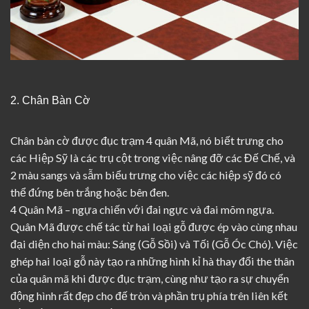
2. Chân Bàn Cờ
Chân bàn cờ được đục trạm 4 quân Mã, nó biết trưng cho
các Hiệp Sỹ là các trụ cột trong việc nâng đỡ các Đế Chế, và
2 màu sangs và sẫm biểu trưng cho việc các hiệp sỹ đó có
thể đứng bên trắng hoặc bên đen.
4 Quân Mã – ngựa chiến với đai ngực và đai mõm ngựa.
Quân Mã được chế tác từ hai loại gỗ được ép vào cùng nhau
đại diện cho hai màu: Sáng (Gỗ Sồi) và Tối (Gỗ Óc Chó). Việc
ghép hai loại gỗ này tạo ra những hình kỉ hà thay đổi the thân
của quân mã khi được đục trạm, cùng như tạo ra sự chuyển
động hình rất đẹp cho đế tròn và phần trụ phía trên liên kết