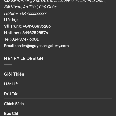
Cơ Sở 4:
Phòng Rue De Lamarck, JW Marriott Phú Quốc,
Bãi Khem, An Thới, Phú Quốc
Hotline: +84-xxxxxxxxx
Liên hệ:
Vũ Trung:
+84909896286
Hotline:
+84987828876
Tel:
024 3747 6001
Email:
order@nguyenartgallery.com
HENRY LE DESIGN
Giới Thiệu
Liên Hệ
Đối Tác
Chính Sách
Báo Chí