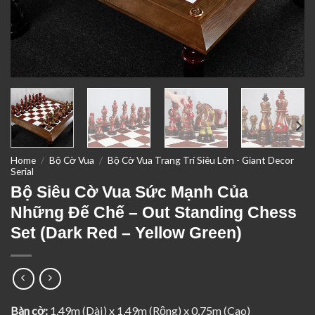
Home
/
Bộ Cờ Vua
/
Bộ Cờ Vua Trang Trí Siêu Lớn - Giant Decor
Serial
Bộ Siêu Cờ Vua Sức Mạnh Của
Những Đế Chế – Out Standing Chess
Set (Dark Red – Yellow Green)
Bàn cờ:
1,49m (Dài) x 1,49m (Rộng) x 0,75m (Cao)