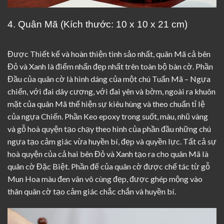
4. Quân Mã (Kích thước: 10 x 10 x 21 cm)
Được Thiết kế và hoàn thiện tinh sảo nhất, quân Mã cả bên
Đỏ và Xanh là điểm nhấn đẹp nhất trên toàn bộ bàn cờ. Phần
Đầu của quân cờ là hình dáng của một chú Tuấn Mã – Ngựa
chiến, với đai dây cương, với đai yên và bờm, ngoài ra khuôn
mặt của quân Mã thể hiện sự kiêu hùng và theo chuẩn tỉ lệ
của ngựa Chiến. Phần Keo epoxy trong suốt, màu, nhũ vàng
và gỗ hoà quyện tạo chạy theo hình của phần đầu những chú
ngựa tạo cảm giác vừa huyền bí, đẹp và quyền lực. Tất cả sự
hoà quyện của cả hai bên Đỏ và Xanh tạo ra cho quân Mã là
quân cờ Đặc Biệt. Phần đế của quân cờ được chế tác từ gỗ
Mun Hoa màu đen vân vô cùng đẹp, được ghép mộng vào
thân quân cờ tạo cảm giác chắc chắn và huyền bí.