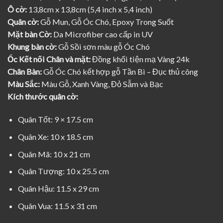
Ô cờ:
13,8cm x 13,8cm (5,4 inch x 5,4 inch)
Quân cờ:
Gỗ Mun, Gỗ Óc Chó, Epoxy Trong Suốt
Mặt bàn Cờ:
Da Microfiber cao cấp in UV
Khung bàn cờ:
Gỗ Sồi sơn màu gỗ Óc Chó
Ốc Kết nối Chân và mặt:
Đồng khối tiện mạ Vàng 24k
Chân Bàn:
Gỗ Óc Chó kết hợp gỗ Tần Bì – Đục thủ công
Màu Sắc:
Màu Gỗ, Xanh Vàng, Đỏ Sẫm và Bạc
Kích thước quân cờ:
Quân Tốt: 9 × 17.5 cm
Quân Xe: 10 x 18.5 cm
Quân Mã: 10 x 21 cm
Quân Tượng: 10 x 25.5 cm
Quân Hậu: 11.5 x 29 cm
Quân Vua: 11.5 x 31 cm